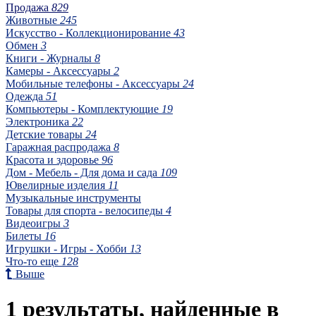
Продажа
829
Животные
245
Искусство - Коллекционирование
43
Обмен
3
Книги - Журналы
8
Камеры - Аксессуары
2
Мобильные телефоны - Аксессуары
24
Одежда
51
Компьютеры - Комплектующие
19
Электроника
22
Детские товары
24
Гаражная распродажа
8
Красота и здоровье
96
Дом - Мебель - Для дома и сада
109
Ювелирные изделия
11
Музыкальные инструменты
Товары для спорта - велосипеды
4
Видеоигры
3
Билеты
16
Игрушки - Игры - Хобби
13
Что-то еще
128
Выше
1 результаты, найденные в