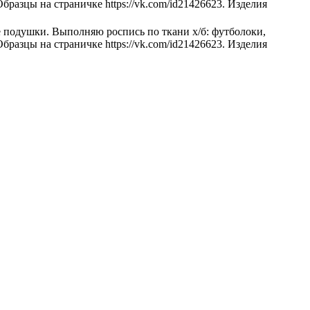
бразцы на страничке https://vk.com/id21426623. Изделия
е подушки. Выполняю роспись по ткани х/б: футболоки,
бразцы на страничке https://vk.com/id21426623. Изделия