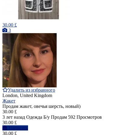
30.00 £
3
Удалить из избранного
London, United Kingdom
Жакет
Продам жакет, овечья шерсть, новый)
30.00 £
3 лет назад
Одежда
Б/у
Продам
592 Просмотров
30.00 £
Написать
30.00 £