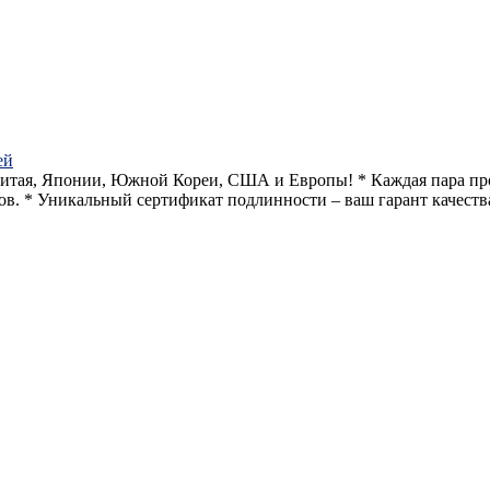
ей
з Китая, Японии, Южной Кореи, США и Европы! * Каждая пара п
. * Уникальный сертификат подлинности – ваш гарант качества 