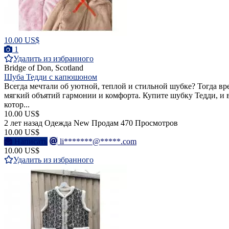
10.00 US$
1
Удалить из избранного
Bridge of Don, Scotland
Шуба Тедди с капюшоном
Всегда мечтали об уютной, теплой и стильной шубке? Тогда вр
мягкий объятий гармонии и комфорта. Купите шубку Тедди, и вы
котор...
10.00 US$
2 лет назад
Одежда
New
Продам
470 Просмотров
10.00 US$
Написать
li*******@*****.com
10.00 US$
Удалить из избранного