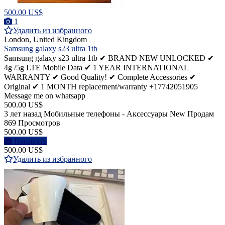
500.00 US$
1
Удалить из избранного
London, United Kingdom
Samsung galaxy s23 ultra 1tb
Samsung galaxy s23 ultra 1tb ✔ BRAND NEW UNLOCKED ✔
4g /5g LTE Mobile Data ✔ 1 YEAR INTERNATIONAL
WARRANTY ✔ Good Quality! ✔ Complete Accessories ✔
Original ✔ 1 MONTH replacement/warranty +17742051905
Message me on whatsapp
500.00 US$
3 лет назад
Мобильные телефоны - Аксессуары
New
Продам
869 Просмотров
500.00 US$
Написать
500.00 US$
Удалить из избранного