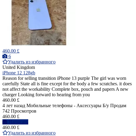
460.00 £
6
Удалить из избранного
United Kingdom
iPhone 12 128gb
Reason for selling transition iPhone 13 purple The girl was worn
carefully State all is fine except for the body a few scratches. it does
not affect the workability Complete box, pouch and papers A new
charger Looking forward to hearing from you
460.00 £
4 лет назад
Мобильные телефоны - Аксессуары
Б/у
Продам
742 Просмотров
460.00 £
Написать
460.00 £
Удалить из избранного