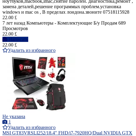
ноутбуков,macbook,imac,снятие паролей. диагностика,ремонт ,
замена деталей,решение программых проблем.установка
windows и mac os , В пределах лондона.звоните 07518115928
22.00 £
7 лет назад
Компьютеры - Комплектующие
Б/у
Продам
689
Просмотров
22.00 £
Написать
22.00 £
Удалить из избранного
Не указана
1
Удалить из избранного
MSI GT83VRSLI252/18.4" FHD/i7-7920HQ/Dual NVIDIA GTX