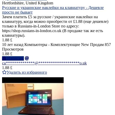
Hertfordshire, United Kingdom
Русские и украинские наклейки на клавиатуру - Дешевле
просто не бывает
Зачем платить £5 за русские / украинские наклейки на
клавиатуру, когда можно приобрести от £1.88 (еще дешевле)
только в Russians-in-London Store по адресу:
https://shop.russians-in-london.co.uk (В продаже так же есть
клавиатуры).
1.88 £
10 лет назад
Компьютеры - Комплектующие
New
Продам
857
Просмотров
1.88 £
Написать
cu**************@********************o.uk
1.88 £
Удалить из избранного