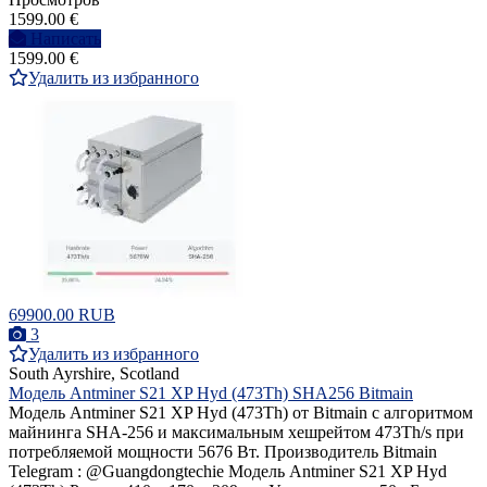
1599.00 €
Написать
1599.00 €
Удалить из избранного
69900.00 RUB
3
Удалить из избранного
South Ayrshire, Scotland
Модель Antminer S21 XP Hyd (473Th) SHA256 Bitmain
Модель Antminer S21 XP Hyd (473Th) от Bitmain с алгоритмом
майнинга SHA-256 и максимальным хешрейтом 473Th/s при
потребляемой мощности 5676 Вт. Производитель Bitmain
Telegram : @Guangdongtechie Модель Antminer S21 XP Hyd