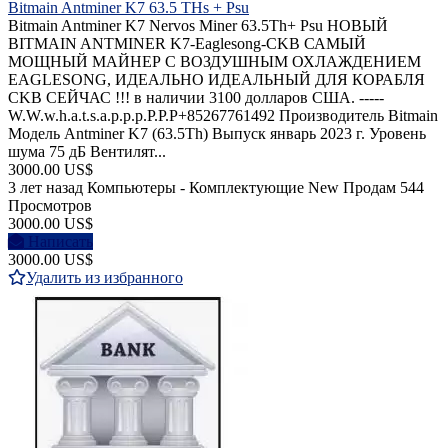
Bitmain Antminer K7 63.5 THs + Psu
Bitmain Antminer K7 Nervos Miner 63.5Th+ Psu НОВЫЙ
BITMAIN ANTMINER K7-Eaglesong-CKB САМЫЙ
МОЩНЫЙ МАЙНЕР С ВОЗДУШНЫМ ОХЛАЖДЕНИЕМ
EAGLESONG, ИДЕАЛЬНО ИДЕАЛЬНЫЙ ДЛЯ КОРАБЛЯ
CKB СЕЙЧАС !!! в наличии 3100 долларов США. -----
W.W.w.h.a.t.s.a.p.p.p.P.P.P+85267761492 Производитель Bitmain
Модель Antminer K7 (63.5Th) Выпуск январь 2023 г. Уровень
шума 75 дБ Вентилят...
3000.00 US$
3 лет назад
Компьютеры - Комплектующие
New
Продам
544
Просмотров
3000.00 US$
Написать
3000.00 US$
Удалить из избранного