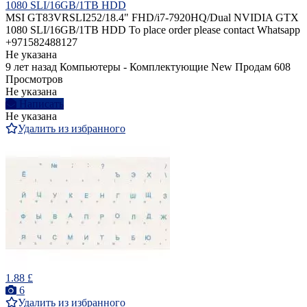
1080 SLI/16GB/1TB HDD
MSI GT83VRSLI252/18.4" FHD/i7-7920HQ/Dual NVIDIA GTX
1080 SLI/16GB/1TB HDD To place order please contact Whatsapp
+971582488127
Не указана
9 лет назад
Компьютеры - Комплектующие
New
Продам
608
Просмотров
Не указана
Написать
Не указана
Удалить из избранного
1.88 £
6
Удалить из избранного