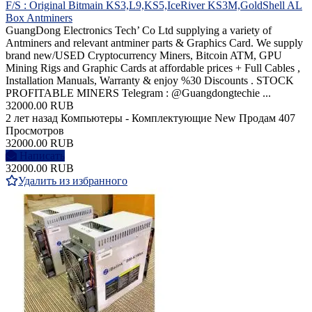
F/S : Original Bitmain KS3,L9,KS5,IceRiver KS3M,GoldShell AL
Box Antminers
GuangDong Electronics Tech’ Co Ltd supplying a variety of
Antminers and relevant antminer parts & Graphics Card. We supply
brand new/USED Cryptocurrency Miners, Bitcoin ATM, GPU
Mining Rigs and Graphic Cards at affordable prices + Full Cables ,
Installation Manuals, Warranty & enjoy %30 Discounts . STOCK
PROFITABLE MINERS Telegram : @Guangdongtechie ...
32000.00 RUB
2 лет назад
Компьютеры - Комплектующие
New
Продам
407
Просмотров
32000.00 RUB
Написать
32000.00 RUB
Удалить из избранного