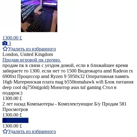
1300.00 £
3
Удалить из избранного
London, United Kingdom
Продам игровой пк срочно.
продам пк в связи с уездом домой, если в ближайшее время
забираете то 1300. если нет то 1500 Видеокарта amd Radeon rx
6900xt Процессор amd Ryzen 9 5950x32 Оперативная память
16gb Материнская плата mag b550tomahawk wifi Блок питания
deep cool dq750st(gold) Монитор asus tuf gaming Стол в
подарок:)
1300.00 £
2 лет назад
Компьютеры - Комплектующие
Б/у
Продам
581
Просмотров
1300.00 £
Написать
1300.00 £
Удалить из избранного