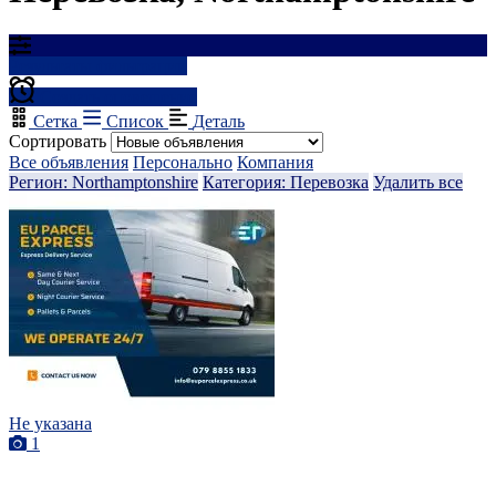
Результаты фильтрации
Создать оповещение
Сетка
Список
Деталь
Сортировать
Все объявления
Персонально
Компания
Регион: Northamptonshire
Категория: Перевозка
Удалить все
Не указана
1