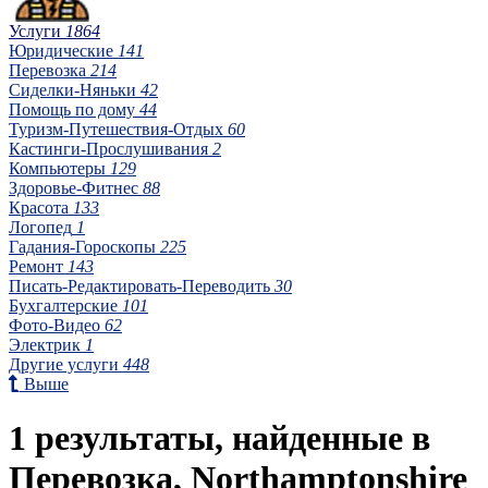
Услуги
1864
Юридические
141
Перевозка
214
Сиделки-Няньки
42
Помощь по дому
44
Туризм-Путешествия-Отдых
60
Кастинги-Прослушивания
2
Компьютеры
129
Здоровье-Фитнес
88
Красота
133
Логопед
1
Гадания-Гороскопы
225
Ремонт
143
Писать-Редактировать-Переводить
30
Бухгалтерские
101
Фото-Видео
62
Электрик
1
Другие услуги
448
Выше
1 результаты, найденные в
Перевозка, Northamptonshire