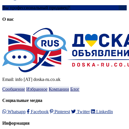
Вы профессиональный продавец?
Создать учетную запись
О нас
Email: info [AT] doska-ru.co.uk
Сообщение
Избранное
Компании
Блог
Социальные медиа
Whatsapp
Facebook
Pinterest
Twitter
LinkedIn
Информация