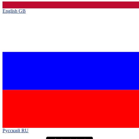
English GB‎
Русский RU‎