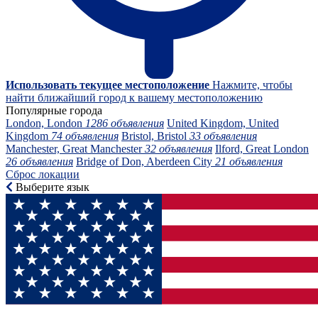
Использовать текущее местоположение
Нажмите, чтобы
найти ближайший город к вашему местоположению
Популярные города
London, London
1286 объявления
United Kingdom, United
Kingdom
74 объявления
Bristol, Bristol
33 объявления
Manchester, Great Manchester
32 объявления
Ilford, Great London
26 объявления
Bridge of Don, Aberdeen City
21 объявления
Сброс локации
Выберите язык