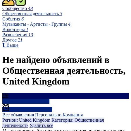
Сообщество
48
Общественная деятельность
3
События
6
Музыканты - Артисты - Группы
4
Волонтеры
1
Развлечения
13
Другое
21
Выше
Не найдено объявлений в
Общественная деятельность,
United Kingdom
Результаты фильтрации
Создать оповещение
Все объявления
Персонально
Компания
Регион: United Kingdom
Категория: Общественная
деятельность
Удалить все
Мы не смогли найти никаких результатов по вашему запросу...