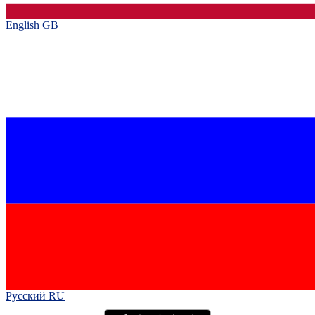
English GB‎
Русский RU‎