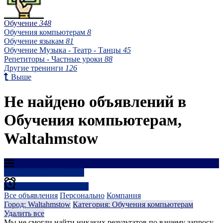
Обучение
348
Обучения компьютерам
8
Обучение языкам
81
Обучение Музыка - Театр - Танцы
45
Репетиторы - Частные уроки
88
Другие тренинги
126
Выше
Не найдено объявлений в
Обучения компьютерам,
Waltahmstow
Результаты фильтрации
Создать оповещение
Все объявления
Персонально
Компания
Город: Waltahmstow
Категория: Обучения компьютерам
Удалить все
Мы не смогли найти никаких результатов по вашему запросу...