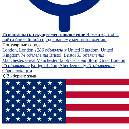
Использовать текущее местоположение
Нажмите, чтобы
найти ближайший город к вашему местоположению
Популярные города
London, London
1286 объявления
United Kingdom, United
Kingdom
74 объявления
Bristol, Bristol
33 объявления
Manchester, Great Manchester
32 объявления
Ilford, Great London
26 объявления
Bridge of Don, Aberdeen City
21 объявления
Сброс локации
Выберите язык