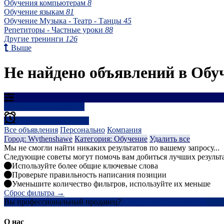
Обучения компьютерам
8
Обучение языкам
81
Обучение Музыка - Театр - Танцы
45
Репетиторы - Частные уроки
88
Другие тренинги
126
Выше
Не найдено объявлений в Обу
Результаты фильтрации
Создать оповещение
Все объявления
Персонально
Компания
Город: Wythenshawe
Категория: Обучение
Удалить все
Мы не смогли найти никаких результатов по вашему запросу...
Следующие советы могут помочь вам добиться лучших результ
Используйте более общие ключевые слова
Проверьте правильность написания позиции
Уменьшите количество фильтров, используйте их меньше
Сброс фильтра →
Вы профессиональный продавец?
Создать учетную запись
О нас