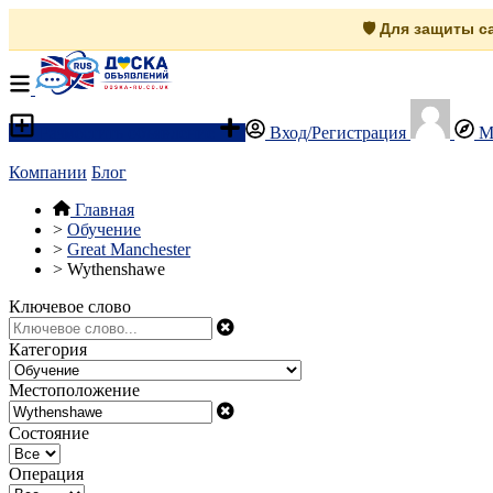
🛡️ Для защиты 
Разместить объявление
Вход/Регистрация
М
Компании
Блог
Главная
>
Обучение
>
Great Manchester
>
Wythenshawe
Ключевое слово
Категория
Местоположение
Состояние
Операция