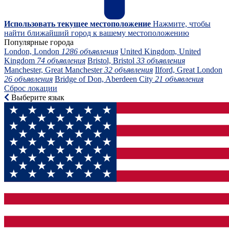
Использовать текущее местоположение
Нажмите, чтобы
найти ближайший город к вашему местоположению
Популярные города
London, London
1286 объявления
United Kingdom, United
Kingdom
74 объявления
Bristol, Bristol
33 объявления
Manchester, Great Manchester
32 объявления
Ilford, Great London
26 объявления
Bridge of Don, Aberdeen City
21 объявления
Сброс локации
Выберите язык