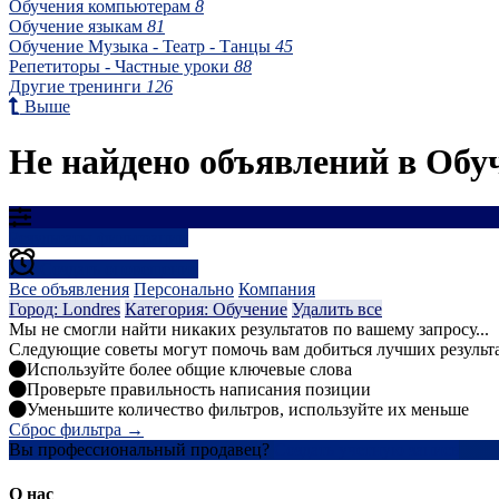
Обучения компьютерам
8
Обучение языкам
81
Обучение Музыка - Театр - Танцы
45
Репетиторы - Частные уроки
88
Другие тренинги
126
Выше
Не найдено объявлений в Обуч
Результаты фильтрации
Создать оповещение
Все объявления
Персонально
Компания
Город: Londres
Категория: Обучение
Удалить все
Мы не смогли найти никаких результатов по вашему запросу...
Следующие советы могут помочь вам добиться лучших результ
Используйте более общие ключевые слова
Проверьте правильность написания позиции
Уменьшите количество фильтров, используйте их меньше
Сброс фильтра →
Вы профессиональный продавец?
Создать учетную запись
О нас