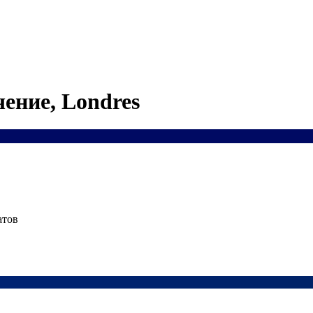
ение, Londres
атов