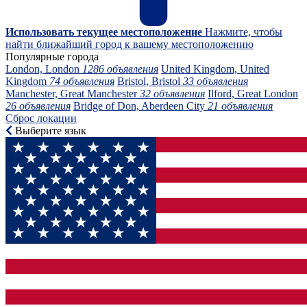
Использовать текущее местоположение
Нажмите, чтобы
найти ближайший город к вашему местоположению
Популярные города
London, London
1286 объявления
United Kingdom, United
Kingdom
74 объявления
Bristol, Bristol
33 объявления
Manchester, Great Manchester
32 объявления
Ilford, Great London
26 объявления
Bridge of Don, Aberdeen City
21 объявления
Сброс локации
Выберите язык