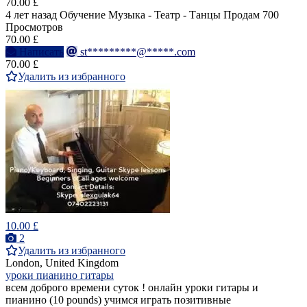
70.00 £
4 лет назад
Обучение Музыка - Театр - Танцы
Продам
700
Просмотров
70.00 £
Написать
st*********@*****.com
70.00 £
Удалить из избранного
10.00 £
2
Удалить из избранного
London, United Kingdom
уроки пианино гитары
всем доброго времени суток ! онлайн уроки гитары и
пианино (10 pounds) учимся играть позитивные