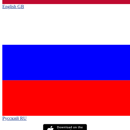
English GB‎
Русский RU‎