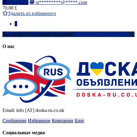
Написать
st*********@*****.com
70.00 £
Удалить из избранного
1
Вы профессиональный продавец?
Создать учетную запись
О нас
Email: info [AT] doska-ru.co.uk
Сообщение
Избранное
Компании
Блог
Социальные медиа