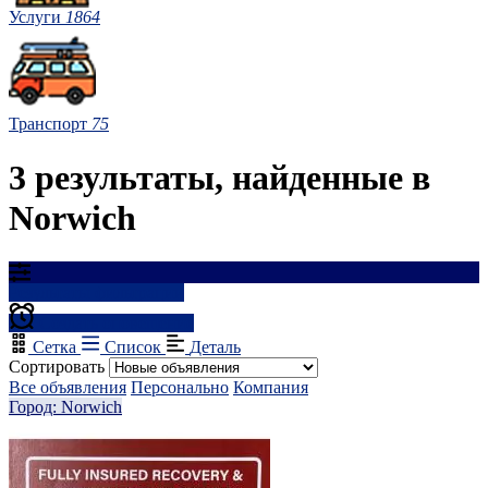
Услуги
1864
Транспорт
75
3 результаты, найденные в
Norwich
Результаты фильтрации
Создать оповещение
Сетка
Список
Деталь
Сортировать
Все объявления
Персонально
Компания
Город: Norwich