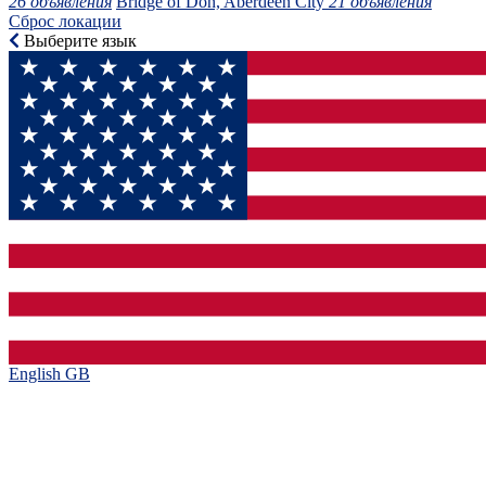
26 объявления
Bridge of Don, Aberdeen City
21 объявления
Сброс локации
Выберите язык
English GB‎