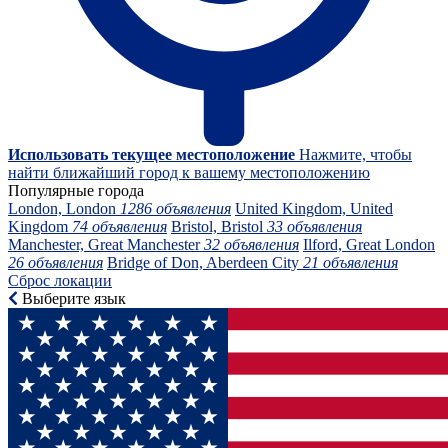
Использовать текущее местоположение
Нажмите, чтобы
найти ближайший город к вашему местоположению
Популярные города
London, London
1286 объявления
United Kingdom, United
Kingdom
74 объявления
Bristol, Bristol
33 объявления
Manchester, Great Manchester
32 объявления
Ilford, Great London
26 объявления
Bridge of Don, Aberdeen City
21 объявления
Сброс локации
Выберите язык