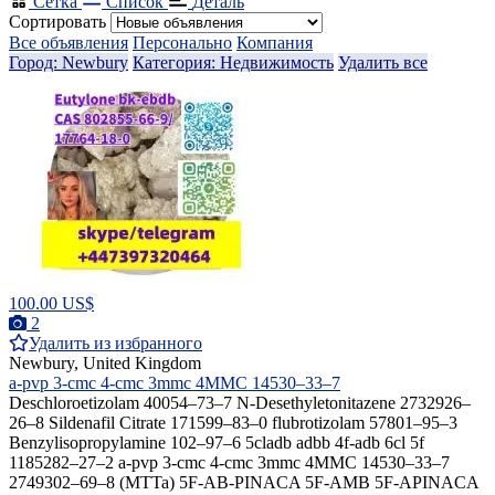
Сетка
Список
Деталь
Сортировать
Все объявления
Персонально
Компания
Город: Newbury
Категория: Недвижимость
Удалить все
100.00 US$
2
Удалить из избранного
Newbury, United Kingdom
a-pvp 3-cmc 4-cmc 3mmc 4MMC 14530–33–7
Deschloroetizolam 40054–73–7 N-Desethyletonitazene 2732926–
26–8 Sildenafil Citrate 171599–83–0 flubrotizolam 57801–95–3
Benzylisopropylamine 102–97–6 5cladb adbb 4f-adb 6cl 5f
1185282–27–2 a-pvp 3-cmc 4-cmc 3mmc 4MMC 14530–33–7
2749302–69–8 (MTTa) 5F-AB-PINACA 5F-AMB 5F-APINACA