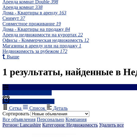
Аренда комнат Double
398
Аренда комнат
338
Дома - Квартиры в аренду
163
Снимут
37
Совместное проживание
19
Дома - Квартиры на продажу
84
Аренда недвижимости на курортах
22
Офисы - Коммерческая недвижимость
12
Магазины в аренду или на продажу
1
Недвижимость за рубежом
172
Выше
1 результаты, найденные в Не
Результаты фильтрации
Создать оповещение
Сетка
Список
Деталь
Сортировать
Все объявления
Персонально
Компания
Регион: Lancashire
Категория: Недвижимость
Удалить все