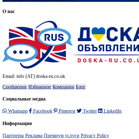
О нас
Email: info [AT] doska-ru.co.uk
Сообщение
Избранное
Компании
Блог
Социальные медиа
Whatsapp
Facebook
Pinterest
Twitter
LinkedIn
Информация
Партнеры
Реклама
Премиум услуги
Privacy Policy