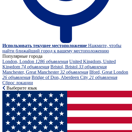
Использовать текущее местоположение
Нажмите, чтобы
найти ближайший город к вашему местоположению
Популярные города
London, London
1286 объявления
United Kingdom, United
Kingdom
74 объявления
Bristol, Bristol
33 объявления
Manchester, Great Manchester
32 объявления
Ilford, Great London
26 объявления
Bridge of Don, Aberdeen City
21 объявления
Сброс локации
Выберите язык