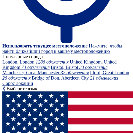
Использовать текущее местоположение
Нажмите, чтобы
найти ближайший город к вашему местоположению
Популярные города
London, London
1286 объявления
United Kingdom, United
Kingdom
74 объявления
Bristol, Bristol
33 объявления
Manchester, Great Manchester
32 объявления
Ilford, Great London
26 объявления
Bridge of Don, Aberdeen City
21 объявления
Сброс локации
Выберите язык