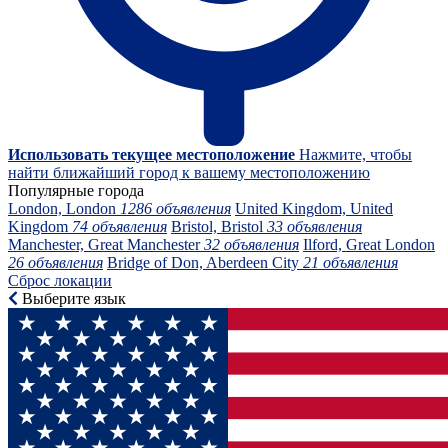
Использовать текущее местоположение
Нажмите, чтобы
найти ближайший город к вашему местоположению
Популярные города
London, London
1286 объявления
United Kingdom, United
Kingdom
74 объявления
Bristol, Bristol
33 объявления
Manchester, Great Manchester
32 объявления
Ilford, Great London
26 объявления
Bridge of Don, Aberdeen City
21 объявления
Сброс локации
Выберите язык