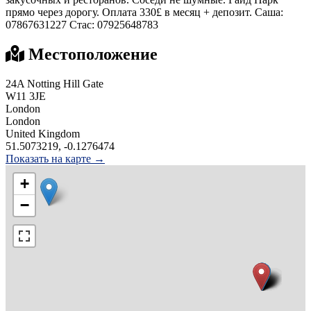
прямо через дорогу. Оплата 330£ в месяц + депозит. Саша:
07867631227 Стас: 07925648783
Местоположение
24A Notting Hill Gate
W11 3JE
London
London
United Kingdom
51.5073219, -0.1276474
Показать на карте →
+
−