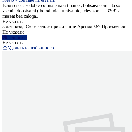
Mesto v comnate na est ham
Isciu soseda v doble comnate na est hame , bolisaea comnata so
vsemi udobstvami ( holodilnic , umivalnic, televizor ..... 320£ v
meseat bez zaloga....
Не указана
8 лет назад
Совместное проживание
Аренда
563 Просмотров
Не указана
Написать
Не указана
Удалить из избранного