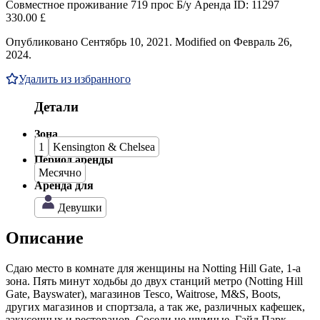
Совместное проживание
719 прос
Б/у
Аренда
ID: 11297
330.00 £
Опубликовано Сентябрь 10, 2021. Modified on Февраль 26,
2024.
Удалить из избранного
Детали
Зона
1
Kensington & Chelsea
Период аренды
Месячно
Аренда для
Девушки
Описание
Сдаю место в комнате для женщины на Notting Hill Gate, 1-a
зона. Пять минут ходьбы до двух станций метро (Notting Hill
Gate, Bayswater), магазинов Tesco, Waitrose, M&S, Boots,
других магазинов и спортзала, а так же, различных кафешек,
закусочных и ресторанов. Соседи не шумные. Гайд Парк