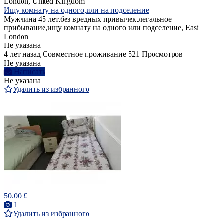
London, United Kingdom
Ищу комнату на одного,или на подселение
Мужчина 45 лет,без вредных привычек,легальное
прибывание,ищу комнату на одного или подселение, East
London
Не указана
4 лет назад
Совместное проживание
521 Просмотров
Не указана
Написать
Не указана
Удалить из избранного
50.00 £
1
Удалить из избранного