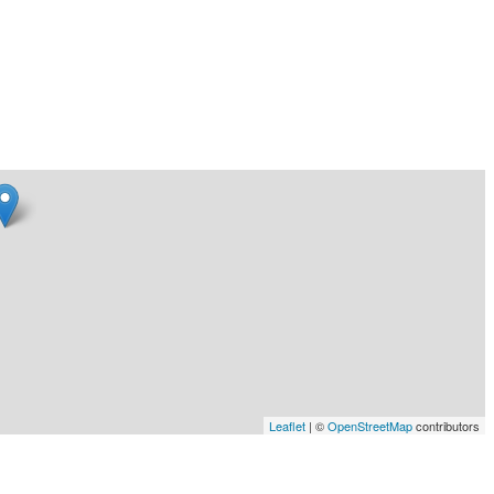
Leaflet
| ©
OpenStreetMap
contributors