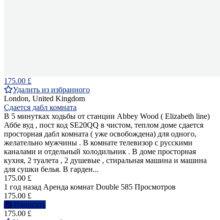
175.00 £
Удалить из избранного
London, United Kingdom
Сдается дабл комната
В 5 минутках ходьбы от станции Abbey Wood ( Elizabeth line)
Аббе вуд , пост код SE20QQ в чистом, теплом доме сдается
просторная дабл комната ( уже освобождена) для одного,
желательно мужчины . В комнате телевизор с русскими
каналами и отдельный холодильник . В доме просторная
кухня, 2 туалета , 2 душевые , стиральная машина и машина
для сушки белья. В гарден...
175.00 £
1 год назад
Аренда комнат Double
585 Просмотров
175.00 £
Написать
175.00 £