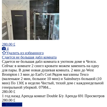
280.00 £
4
Удалить из избранного
Сдается не большая дабл комната
Сдается не большая дабл комната в уютном доме в Челси.
Сейчас в комнате 2 сингл кровати можем заменить на одну
для пары. В доме новая душевая комната. 2 мин до West
Brompton i 3 мин до Earl's Cort Рядом магазины Tesco
(маленькое 2 мин, большое 10 мин) и Sainsburys большой (10
мин) По 130£ в неделю Чистый, тихий дом с каждонедельной
генеральной уборкой. 07984...
280.00 £
1 год назад
Аренда комнат Double
Б/у
Аренда
691 Просмотров
280.00 £
Написать