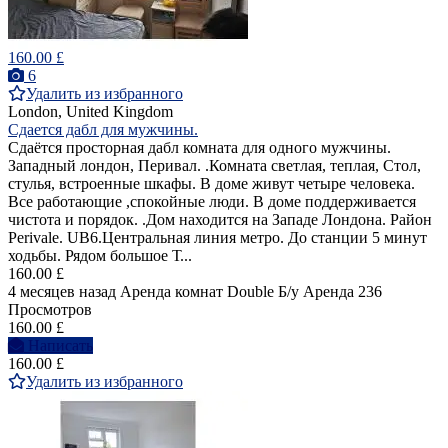
160.00 £
6
Удалить из избранного
London, United Kingdom
Сдается дабл для мужчины.
Cдаётся просторная дабл комната для одного мужчины.
Западный лондон, Перивал. .Комната светлая, теплая, Стол,
стулья, встроенные шкафы. В доме живут четыре человека.
Все работающие ,спокойные люди. В доме поддерживается
чистота и порядок. .Дом находится на Западе Лондона. Район
Perivale. UB6.Центральная линия метро. До станции 5 минут
ходьбы. Рядом большое Т...
160.00 £
4 месяцев назад
Аренда комнат Double
Б/у
Аренда
236
Просмотров
160.00 £
Написать
160.00 £
Удалить из избранного