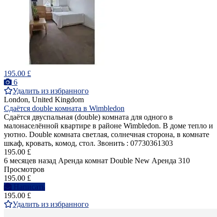
195.00 £
6
Удалить из избранного
London, United Kingdom
Сдаётся double комната в Wimbledon
Сдаётся двуспальная (double) комнатa для одного в
малонаселённой квартире в районе Wimbledon. В доме тепло и
уютно. Double комната светлая, солнечная сторона, в комнате
шкаф, кровать, комод, стол. Звонить : 07730361303
195.00 £
6 месяцев назад
Аренда комнат Double
New
Аренда
310
Просмотров
195.00 £
Написать
195.00 £
Удалить из избранного