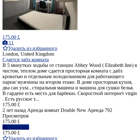
175.00 £
11
Удалить из избранного
London, United Kingdom
Сдается дабл комната
В 5 минутках ходьбы от станции Abbey Wood ( Elizabeth line) в
чистом, теплом доме сдается просторная комната с дабл
кроватью и отдельным холодильником для работающего
парня/ мужчины на втором этаже. В доме просторная кухня,
два сан узла , стиральная машина и машина для сушки белья.
В гардене есть место для барбекю. Скоростной интернет virgin
. Есть русское т...
175.00 £
2 лет назад
Аренда комнат Double
New
Аренда
792
Просмотров
175.00 £
Написать
175.00 £
Удалить из избранного