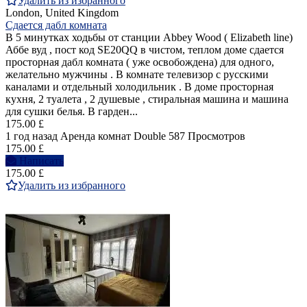
Удалить из избранного
London, United Kingdom
Сдается дабл комната
В 5 минутках ходьбы от станции Abbey Wood ( Elizabeth line)
Аббе вуд , пост код SE20QQ в чистом, теплом доме сдается
просторная дабл комната ( уже освобождена) для одного,
желательно мужчины . В комнате телевизор с русскими
каналами и отдельный холодильник . В доме просторная
кухня, 2 туалета , 2 душевые , стиральная машина и машина
для сушки белья. В гарден...
175.00 £
1 год назад
Аренда комнат Double
587 Просмотров
175.00 £
Написать
175.00 £
Удалить из избранного