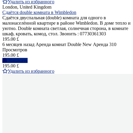
Удалить из избранного
London, United Kingdom
Сдаётся double комната в Wimbledon
Сдаётся двуспальная (double) комнатa для одного в
малонаселённой квартире в районе Wimbledon. В доме тепло и
уютно. Double комната светлая, солнечная сторона, в комнате
шкаф, кровать, комод, стол. Звонить : 07730361303
195.00 £
6 месяцев назад
Аренда комнат Double
New
Аренда
310
Просмотров
195.00 £
Написать
195.00 £
Удалить из избранного