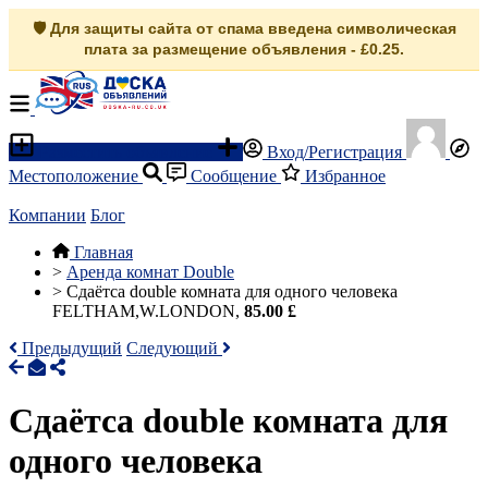
🛡️ Для защиты сайта от спама введена символическая
плата за размещение объявления - £0.25.
Разместить объявление
Вход/Регистрация
Местоположение
Сообщение
Избранное
Компании
Блог
Главная
>
Аренда комнат Double
>
Сдаётсa double комнатa для одного человека
FELTHAM,W.LONDON,
85.00 £
Предыдущий
Следующий
Сдаётсa double комнатa для
одного человека