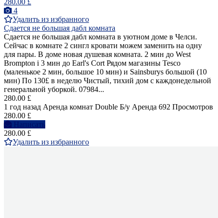
280.00 £
4
Удалить из избранного
Сдается не большая дабл комната
Сдается не большая дабл комната в уютном доме в Челси.
Сейчас в комнате 2 сингл кровати можем заменить на одну
для пары. В доме новая душевая комната. 2 мин до West
Brompton i 3 мин до Earl's Cort Рядом магазины Tesco
(маленькое 2 мин, большое 10 мин) и Sainsburys большой (10
мин) По 130£ в неделю Чистый, тихий дом с каждонедельной
генеральной уборкой. 07984...
280.00 £
1 год назад
Аренда комнат Double
Б/у
Аренда
692 Просмотров
280.00 £
Написать
280.00 £
Удалить из избранного