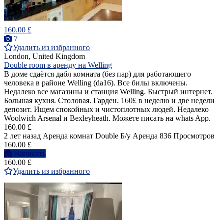
160.00 £
7
Удалить из избранного
London, United Kingdom
Double room в аренду на Welling
В доме сдаётся дабл комната (без пар) для работающего
человека в районе Welling (da16). Все билы включены.
Недалеко все магазины и станция Welling. Быстрый интернет.
Большая кухня. Столовая. Гарден. 160£ в неделю и две недели
депозит. Ищем спокойных и чистоплотных людей. Недалеко
Woolwich Arsenal и Bexleyheath. Можете писать на whats App.
160.00 £
2 лет назад
Аренда комнат Double
Б/у
Аренда
836 Просмотров
160.00 £
Написать
160.00 £
Удалить из избранного