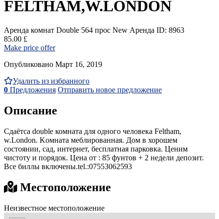
FELTHAM,W.LONDON
Аренда комнат Double
564 прос
New
Аренда
ID: 8963
85.00 £
Make price offer
Опубликовано Март 16, 2019
Удалить из избранного
0
Предложения
Отправить новое предложение
Описание
Сдаётсa double комнатa для одного человека Feltham,
w.London. Kомнатa меблированная. Дом в хорошем
состоянии, cад, интернет, бесплатная парковка. Ценим
чистоту и порядок. Цена от : 85 фунтов + 2 недели депозит.
Все биллы включены.tel.:07553062593
Местоположение
Неизвестное местоположение