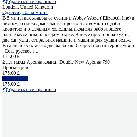
Удалить из избранного
London, United Kingdom
Сдается дабл комната
В 5 минутках ходьбы от станции Abbey Wood ( Elizabeth line) в
чистом, теплом доме сдается просторная комната с дабл
кроватью и отдельным холодильником для работающего
парня/ мужчины на втором этаже. В доме просторная кухня,
два сан узла , стиральная машина и машина для сушки белья.
В гардене есть место для барбекю. Скоростной интернет virgin
. Есть русское т...
175.00 £
2 лет назад
Аренда комнат Double
New
Аренда
790
Просмотров
175.00 £
Написать
175.00 £
Удалить из избранного