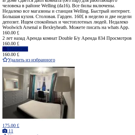
В доме сдаётся дабл комната (без пар) для работающего
человека в районе Welling (da16). Все билы включены.
Недалеко все магазины и станция Welling. Быстрый интернет.
Большая кухня. Столовая. Гарден. 160£ в неделю и две недели
депозит. Ищем спокойных и чистоплотных людей. Недалеко
Woolwich Arsenal и Bexleyheath. Можете писать на whats App.
160.00 £
2 лет назад
Аренда комнат Double
Б/у
Аренда
834 Просмотров
160.00 £
Написать
160.00 £
Удалить из избранного
175.00 £
11