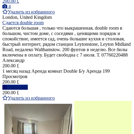
200.00 £
4
Удалить из избранного
London, United Kingdom
Сдается double room
Сдаются большая , только что выкрашенная, double room в
большом, чистом доме, с соседями , ценящими порядок и
спокойствие, имеется сад, очень большие кухня и столовая,
быстрый интернет, рядом станции Leytonstone, Leyton Midland
Road, недалеко Walthamstow. 200 фунтов в неделю. Все билы
включены в оплату. Будет свободна с 7 июля. Т. 07760220488
Александр
200.00 £
1 месяц назад
Аренда комнат Double
Б/у
Аренда
199
Просмотров
200.00 £
Написать
200.00 £
Удалить из избранного