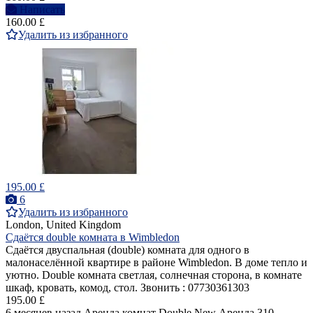
Написать
160.00 £
Удалить из избранного
195.00 £
6
Удалить из избранного
London, United Kingdom
Сдаётся double комната в Wimbledon
Сдаётся двуспальная (double) комнатa для одного в
малонаселённой квартире в районе Wimbledon. В доме тепло и
уютно. Double комната светлая, солнечная сторона, в комнате
шкаф, кровать, комод, стол. Звонить : 07730361303
195.00 £
6 месяцев назад
Аренда комнат Double
New
Аренда
310