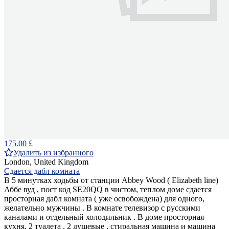
175.00 £
Удалить из избранного
London, United Kingdom
Сдается дабл комната
В 5 минутках ходьбы от станции Abbey Wood ( Elizabeth line)
Аббе вуд , пост код SE20QQ в чистом, теплом доме сдается
просторная дабл комната ( уже освобождена) для одного,
желательно мужчины . В комнате телевизор с русскими
каналами и отдельный холодильник . В доме просторная
кухня, 2 туалета , 2 душевые , стиральная машина и машина