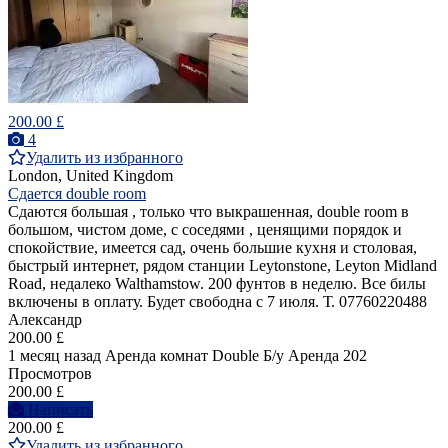
200.00 £
4
Удалить из избранного
London, United Kingdom
Сдается double room
Сдаются большая , только что выкрашенная, double room в
большом, чистом доме, с соседями , ценящими порядок и
спокойствие, имеется сад, очень большие кухня и столовая,
быстрый интернет, рядом станции Leytonstone, Leyton Midland
Road, недалеко Walthamstow. 200 фунтов в неделю. Все билы
включены в оплату. Будет свободна с 7 июля. Т. 07760220488
Александр
200.00 £
1 месяц назад
Аренда комнат Double
Б/у
Аренда
202
Просмотров
200.00 £
Написать
200.00 £
Удалить из избранного