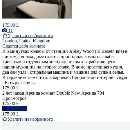
175.00 £
11
Удалить из избранного
London, United Kingdom
Сдается дабл комната
В 5 минутках ходьбы от станции Abbey Wood ( Elizabeth line) в
чистом, теплом доме сдается просторная комната с дабл
кроватью и отдельным холодильником для работающего
парня/ мужчины на втором этаже. В доме просторная кухня,
два сан узла , стиральная машина и машина для сушки белья.
В гардене есть место для барбекю. Скоростной интернет virgin
. Есть русское т...
175.00 £
2 лет назад
Аренда комнат Double
New
Аренда
794
Просмотров
175.00 £
Написать
175.00 £
Удалить из избранного