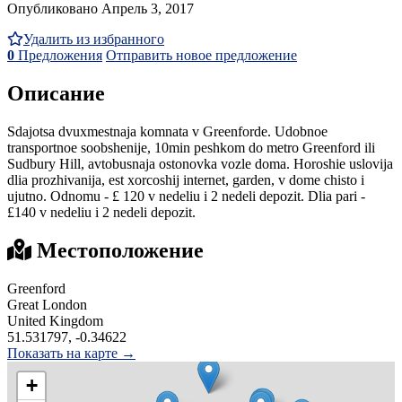
Опубликовано Апрель 3, 2017
Удалить из избранного
0
Предложения
Отправить новое предложение
Описание
Sdajotsa dvuxmestnaja komnata v Greenforde. Udobnoe
transportnoe soobshenije, 10min peshkom do metro Greenford ili
Sudbury Hill, avtobusnaja ostonovka vozle doma. Horoshie uslovija
dlia prozhivanija, est xorcoshij internet, garden, v dome chisto i
ujutno. Odnomu - £ 120 v nedeliu i 2 nedeli depozit. Dlia pari -
£140 v nedeliu i 2 nedeli depozit.
Местоположение
Greenford
Great London
United Kingdom
51.531797, -0.34622
Показать на карте →
+