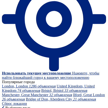
Использовать текущее местоположение
Нажмите, чтобы
найти ближайший город к вашему местоположению
Популярные города
London, London
1286 объявления
United Kingdom, United
Kingdom
74 объявления
Bristol, Bristol
33 объявления
Manchester, Great Manchester
32 объявления
Ilford, Great London
26 объявления
Bridge of Don, Aberdeen City
21 объявления
Сброс локации
Выберите язык