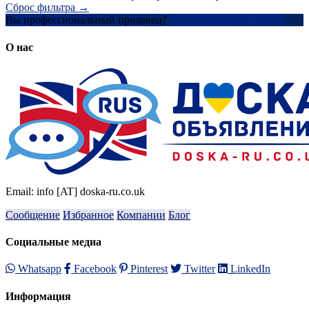
Сброс фильтра →
Вы профессиональный продавец?
Создать учетную запись
О нас
Email: info [AT] doska-ru.co.uk
Сообщение
Избранное
Компании
Блог
Социальные медиа
Whatsapp
Facebook
Pinterest
Twitter
LinkedIn
Информация