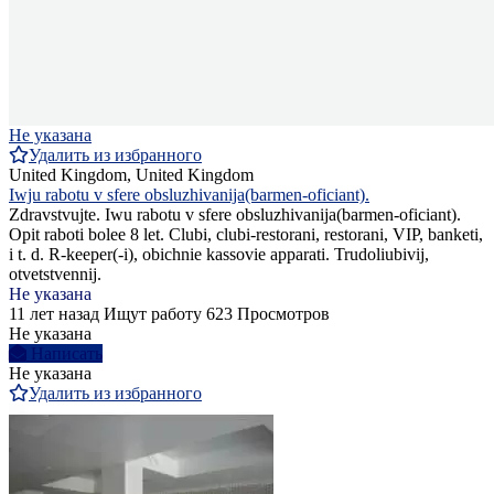
Не указана
Удалить из избранного
United Kingdom, United Kingdom
Iwju rabotu v sfere obsluzhivanija(barmen-oficiant).
Zdravstvujte. Iwu rabotu v sfere obsluzhivanija(barmen-oficiant).
Opit raboti bolee 8 let. Clubi, clubi-restorani, restorani, VIP, banketi,
i t. d. R-keeper(-i), obichnie kassovie apparati. Trudoliubivij,
otvetstvennij.
Не указана
11 лет назад
Ищут работу
623 Просмотров
Не указана
Написать
Не указана
Удалить из избранного