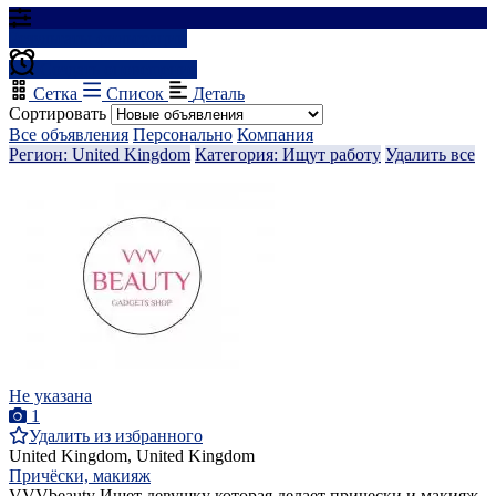
Результаты фильтрации
Создать оповещение
Сетка
Список
Деталь
Сортировать
Все объявления
Персонально
Компания
Регион: United Kingdom
Категория: Ищут работу
Удалить все
Не указана
1
Удалить из избранного
United Kingdom, United Kingdom
Причёски, макияж
VVVbeauty Ищет девушку которая делает прически и макияж.