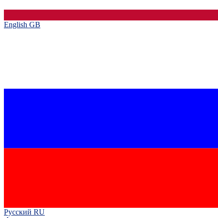
English GB‎
Русский RU‎