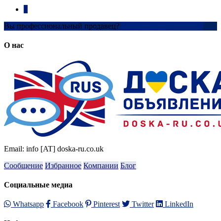
1
Вы профессиональный продавец?
Создать учетную запись
О нас
Email: info [AT] doska-ru.co.uk
Сообщение
Избранное
Компании
Блог
Социальные медиа
Whatsapp
Facebook
Pinterest
Twitter
LinkedIn