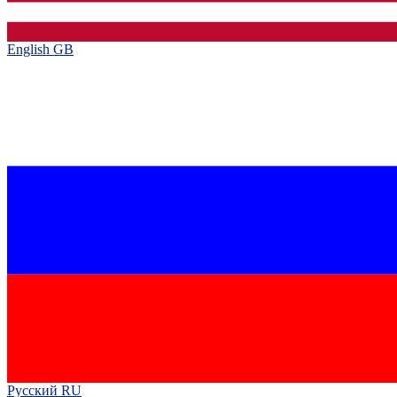
English GB‎
Русский RU‎