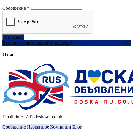
Сообщение
*
Написать
Вы профессиональный продавец?
Создать учетную запись
О нас
Email: info [AT] doska-ru.co.uk
Сообщение
Избранное
Компании
Блог