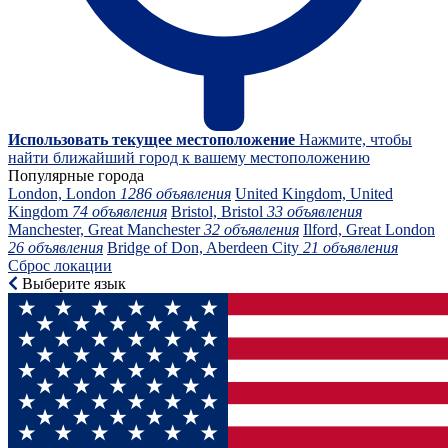
Использовать текущее местоположение
Нажмите, чтобы
найти ближайший город к вашему местоположению
Популярные города
London, London
1286 объявления
United Kingdom, United
Kingdom
74 объявления
Bristol, Bristol
33 объявления
Manchester, Great Manchester
32 объявления
Ilford, Great London
26 объявления
Bridge of Don, Aberdeen City
21 объявления
Сброс локации
Выберите язык