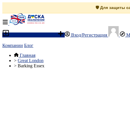
🛡️ Для защиты 
Разместить объявление
Вход/Регистрация
М
Компании
Блог
Главная
>
Great London
>
Barking Essex