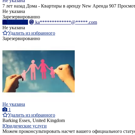
Не указана
7 лет назад
Дома - Квартиры в аренду
New
Аренда
907 Просмо
Не указана
Зарезервированно
Написать
ka*************@*****.com
Не указана
Удалить из избранного
Зарезервированно
Не указана
1
Удалить из избранного
Barking Essex, United Kingdom
Юридические услуги
Можем проконсультировать насчет вашего официального статуса