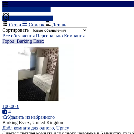
Результаты фильтрации
Создать оповещение
Сетка
Список
Деталь
Сортировать
Все объявления
Персонально
Компания
Город: Barking Essex
100.00 £
4
Удалить из избранного
Barking Essex, United Kingdom
Дабл комната для одного, Upney
Сдаётся светлая комната для одного человека в 5 минутах ходьб