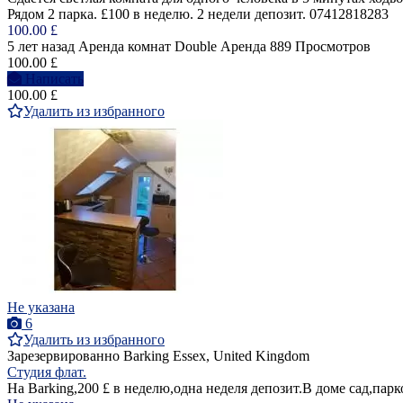
Рядом 2 парка. £100 в неделю. 2 недели депозит. 07412818283
100.00 £
5 лет назад
Аренда комнат Double
Аренда
889 Просмотров
100.00 £
Написать
100.00 £
Удалить из избранного
Не указана
6
Удалить из избранного
Зарезервированно
Barking Essex, United Kingdom
Студия флат.
На Barking,200 £ в неделю,одна неделя депозит.В доме сад,парк