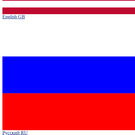
English GB‎
Русский RU‎