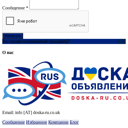
Сообщение
*
Написать
Вы профессиональный продавец?
Создать учетную запись
О нас
Email: info [AT] doska-ru.co.uk
Сообщение
Избранное
Компании
Блог