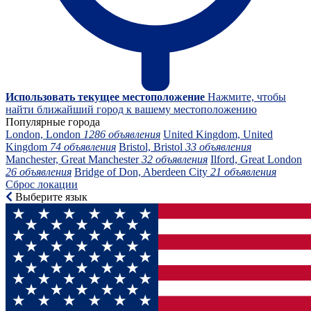
Использовать текущее местоположение
Нажмите, чтобы
найти ближайший город к вашему местоположению
Популярные города
London, London
1286 объявления
United Kingdom, United
Kingdom
74 объявления
Bristol, Bristol
33 объявления
Manchester, Great Manchester
32 объявления
Ilford, Great London
26 объявления
Bridge of Don, Aberdeen City
21 объявления
Сброс локации
Выберите язык