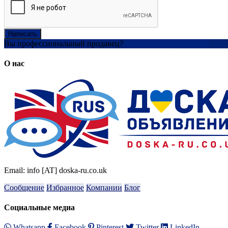
Написать
Вы профессиональный продавец?
Создать учетную запись
О нас
Email: info [AT] doska-ru.co.uk
Сообщение
Избранное
Компании
Блог
Социальные медиа
Whatsapp
Facebook
Pinterest
Twitter
LinkedIn