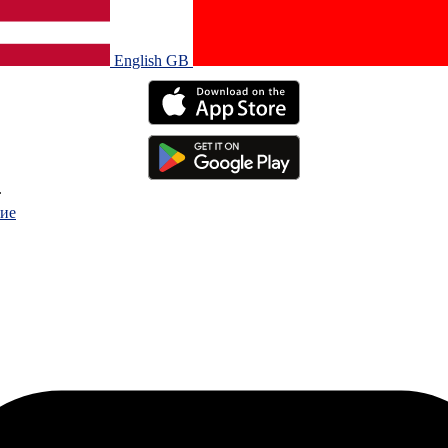
English GB‎
.
ие