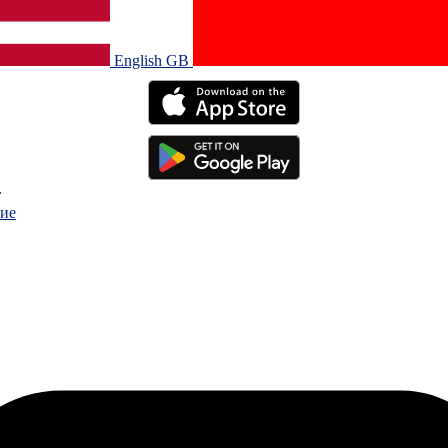
English GB‎
.
ие