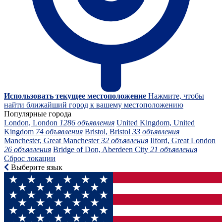
Использовать текущее местоположение
Нажмите, чтобы
найти ближайший город к вашему местоположению
Популярные города
London, London
1286 объявления
United Kingdom, United
Kingdom
74 объявления
Bristol, Bristol
33 объявления
Manchester, Great Manchester
32 объявления
Ilford, Great London
26 объявления
Bridge of Don, Aberdeen City
21 объявления
Сброс локации
Выберите язык