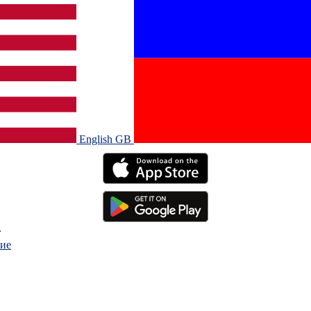
English GB‎
.
ие