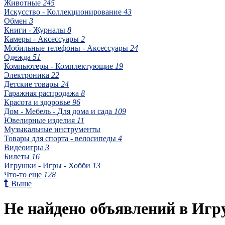
Животные
245
Искусство - Коллекционирование
43
Обмен
3
Книги - Журналы
8
Камеры - Аксессуары
2
Мобильные телефоны - Аксессуары
24
Одежда
51
Компьютеры - Комплектующие
19
Электроника
22
Детские товары
24
Гаражная распродажа
8
Красота и здоровье
96
Дом - Мебель - Для дома и сада
109
Ювелирные изделия
11
Музыкальные инструменты
Товары для спорта - велосипеды
4
Видеоигры
3
Билеты
16
Игрушки - Игры - Хобби
13
Что-то еще
128
Выше
Не найдено объявлений в Игр