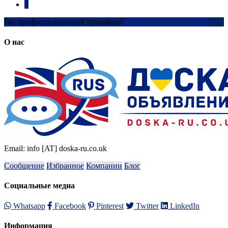
1
Вы профессиональный продавец?
Создать учетную запись
О нас
Email: info [AT] doska-ru.co.uk
Сообщение
Избранное
Компании
Блог
Социальные медиа
Whatsapp
Facebook
Pinterest
Twitter
LinkedIn
Информация