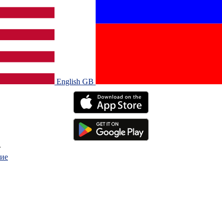
English GB‎
.
ие