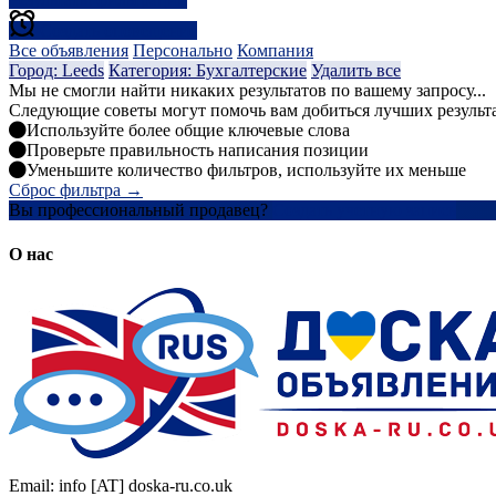
Создать оповещение
Все объявления
Персонально
Компания
Город: Leeds
Категория: Бухгалтерские
Удалить все
Мы не смогли найти никаких результатов по вашему запросу...
Следующие советы могут помочь вам добиться лучших результ
Используйте более общие ключевые слова
Проверьте правильность написания позиции
Уменьшите количество фильтров, используйте их меньше
Сброс фильтра →
Вы профессиональный продавец?
Создать учетную запись
О нас
Email: info [AT] doska-ru.co.uk