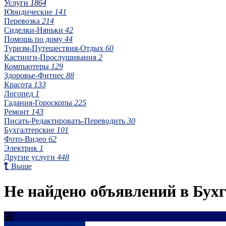
Услуги
1864
Юридические
141
Перевозка
214
Сиделки-Няньки
42
Помощь по дому
44
Туризм-Путешествия-Отдых
60
Кастинги-Прослушивания
2
Компьютеры
129
Здоровье-Фитнес
88
Красота
133
Логопед
1
Гадания-Гороскопы
225
Ремонт
143
Писать-Редактировать-Переводить
30
Бухгалтерские
101
Фото-Видео
62
Электрик
1
Другие услуги
448
Выше
Не найдено объявлений в Бухг
Результаты фильтрации