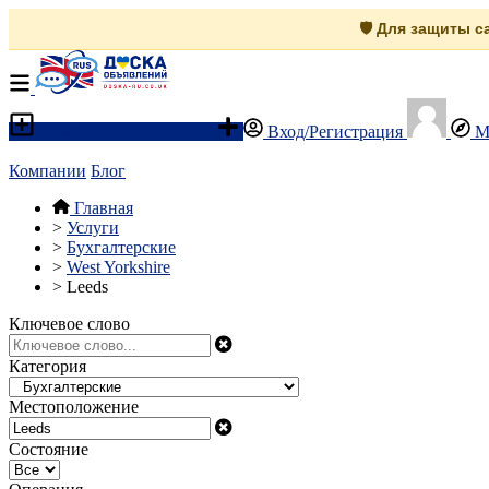
🛡️ Для защиты 
Разместить объявление
Вход/Регистрация
М
Компании
Блог
Главная
>
Услуги
>
Бухгалтерские
>
West Yorkshire
>
Leeds
Ключевое слово
Категория
Местоположение
Состояние