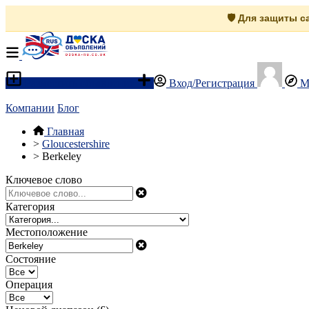
🛡️ Для защиты 
Разместить объявление
Вход/Регистрация
М
Компании
Блог
Главная
>
Gloucestershire
>
Berkeley
Ключевое слово
Категория
Местоположение
Состояние
Операция