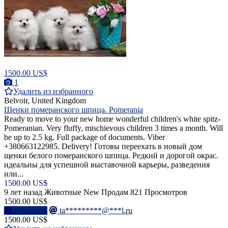
1500.00 US$
1
Удалить из избранного
Belvoir, United Kingdom
Щенки померанского шпица. Pomerania
Ready to move to your­ new home wonderful c­hildren's white spitz­
Pomeranian. Very flu­ffy, mischievous chil­dren 3 times a month.­ Will
be up to 2.5 kg­. Full package of doc­uments. Viber
+380663122985.­ Delivery!­ Готовы переехать в новый дом
щенки белого померанского шпица. Редкий и дорогой окрас.
идеальны для успешной выставочной карьеры, разведения
или...
1500.00 US$
9 лет назад
Животные
New
Продам
821 Просмотров
1500.00 US$
Написать
ta*********@***l.ru
1500.00 US$