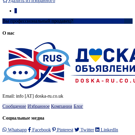
Удалить из избранного
1
Вы профессиональный продавец?
Создать учетную запись
О нас
Email: info [AT] doska-ru.co.uk
Сообщение
Избранное
Компании
Блог
Социальные медиа
Whatsapp
Facebook
Pinterest
Twitter
LinkedIn