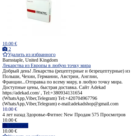
10.00 €
2
Удалить из избранного
Barnstaple, United Kingdom
Лекарства из Европы в любую точку мира
Добрый день! Лекарства (рецептурные и безрецептурные) из
Польши, Чехии, Германии, Австрии, Англии,
Франции...Отправка по всему миру, в любую точку мира.
Доступные цены, быстрая доставка. Сайт Adekad
https://adekad.com/ , Tel:+380934131654
(WhatsApp,Viber,Telegram) Tel:+420704967796
(WhatsApp,Viber,Telegram) e-mail:adekadshop@gmail.com
10.00 €
4 лет назад
Здоровье-Фитнес
New
Продам
575 Просмотров
10.00 €
Написать
10.00 €