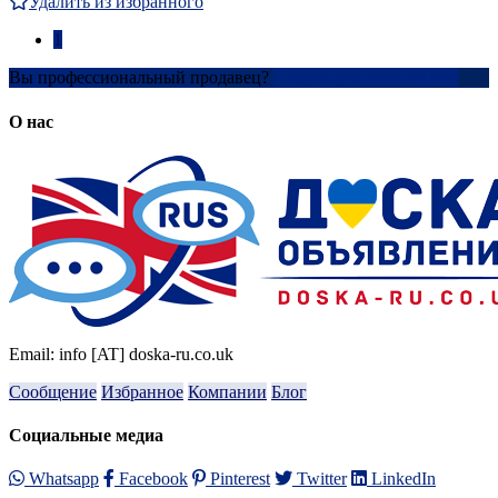
Удалить из избранного
1
Вы профессиональный продавец?
Создать учетную запись
О нас
Email: info [AT] doska-ru.co.uk
Сообщение
Избранное
Компании
Блог
Социальные медиа
Whatsapp
Facebook
Pinterest
Twitter
LinkedIn