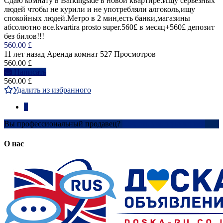
Сдаю комнату в Barkingside в новой квартире.Ищу серьезных
людей чтобы не курили и не употребляли алгоколь,ищу
спокойных людей.Метро в 2 мин,есть банки,магазины
абсолютно все.kvartira prosto super.560£ в месяц+560£ депозит
без билов!!!
560.00 £
11 лет назад
Аренда комнат
527 Просмотров
560.00 £
Написать
560.00 £
Удалить из избранного
1
Вы профессиональный продавец?
Создать учетную запись
О нас