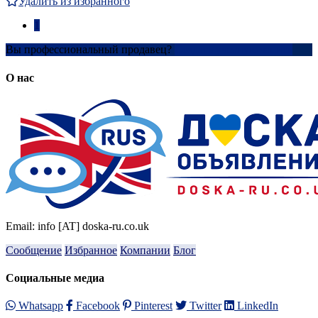
Удалить из избранного
1
Вы профессиональный продавец?
Создать учетную запись
О нас
Email: info [AT] doska-ru.co.uk
Сообщение
Избранное
Компании
Блог
Социальные медиа
Whatsapp
Facebook
Pinterest
Twitter
LinkedIn