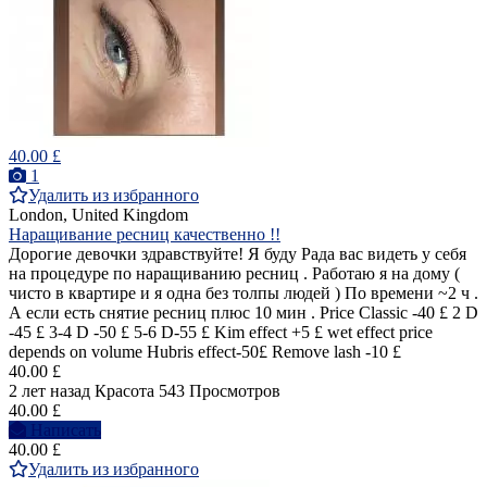
40.00 £
1
Удалить из избранного
London, United Kingdom
Наращивание ресниц качественно !!
Дорогие девочки здравствуйте! Я буду Рада вас видеть у себя
на процедуре по наращиванию ресниц . Работаю я на дому (
чисто в квартире и я одна без толпы людей ) По времени ~2 ч .
А если есть снятие ресниц плюс 10 мин . Price Classic -40 £ 2 D
-45 £ 3-4 D -50 £ 5-6 D-55 £ Kim effect +5 £ wet effect price
depends on volume Hubris effect-50£ Remove lash -10 £
40.00 £
2 лет назад
Красота
543 Просмотров
40.00 £
Написать
40.00 £
Удалить из избранного