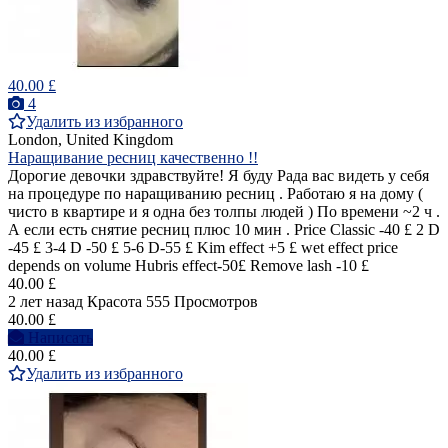
40.00 £
4
Удалить из избранного
London, United Kingdom
Наращивание ресниц качественно !!
Дорогие девочки здравствуйте! Я буду Рада вас видеть у себя
на процедуре по наращиванию ресниц . Работаю я на дому (
чисто в квартире и я одна без толпы людей ) По времени ~2 ч .
А если есть снятие ресниц плюс 10 мин . Price Classic -40 £ 2 D
-45 £ 3-4 D -50 £ 5-6 D-55 £ Kim effect +5 £ wet effect price
depends on volume Hubris effect-50£ Remove lash -10 £
40.00 £
2 лет назад
Красота
555 Просмотров
40.00 £
Написать
40.00 £
Удалить из избранного