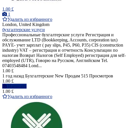
1.00 £
1
Удалить из избранного
London, United Kingdom
бухгалтерские услуги
Профессиональные бухгалтерские услуги Регистрация и
обслуживание LTD (Bookkeeping, Accounts, corporation tax)
PAYE- учет зарплат ( pay slips, P45, P60, P35) CIS (construction
industry) VAT – регистрация и отчетность Консультации по
налогам Возврат Налогов (Self Employed) регистрация для self-
employed (UTR), Говорю на Pусcком, Английском Tel.
07403548484 Lond...
1.00 £
1 год назад
Бухгалтерские
New
Продам
515 Просмотров
1.00 £
Написать
1.00 £
Удалить из избранного