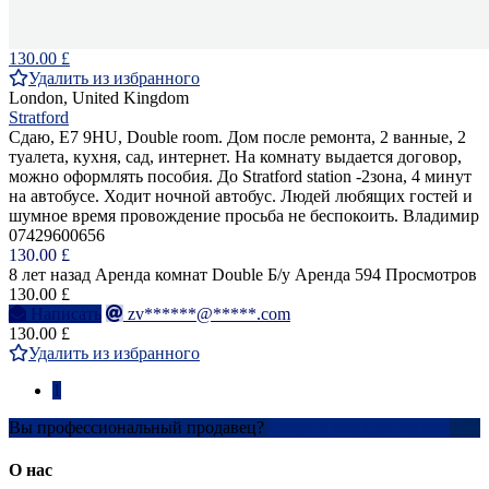
130.00 £
Удалить из избранного
London, United Kingdom
Stratford
Сдаю, Е7 9HU, Double room. Дом после ремонта, 2 ванные, 2
туалета, кухня, сад, интернет. На комнату выдается договор,
можно оформлять пособия. До Stratford station -2зона, 4 минут
на автобусе. Ходит ночной автобус. Людей любящих гостей и
шумное время провождение просьба не беспокоить. Владимир
07429600656
130.00 £
8 лет назад
Аренда комнат Double
Б/у
Аренда
594 Просмотров
130.00 £
Написать
zv******@*****.com
130.00 £
Удалить из избранного
1
Вы профессиональный продавец?
Создать учетную запись
О нас