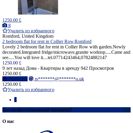
1250.00 £
8
Удалить из избранного
Romford, United Kingdom
2 bedroom flat for rent in Collier Row,Romford
Lovely 2 bedroom flat for rent in Collier Row with garden.Newly
decorated.Integrated fridge/microwave,granite worktop.....Came and
see.....You will love it....tel.07714243464,07824882147
1250.00 £
9 лет назад
Дома - Квартиры в аренду
942 Просмотров
1250.00 £
Написать
rs*******@*******o.uk
1250.00 £
Удалить из избранного
1
Вы профессиональный продавец?
Создать учетную запись
О нас