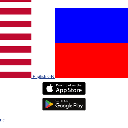
English GB‎
.
ие