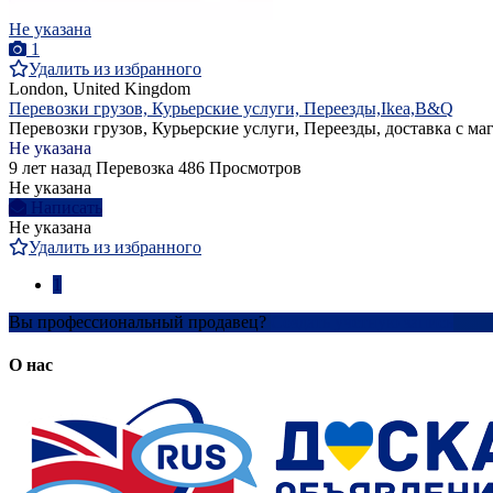
Не указана
1
Удалить из избранного
London, United Kingdom
Перевозки грузов, Курьерские услуги, Переезды,Ikea,B&Q
Перевозки грузов, Курьерские услуги, Переезды, доставка с мага
Не указана
9 лет назад
Перевозка
486 Просмотров
Не указана
Написать
Не указана
Удалить из избранного
1
Вы профессиональный продавец?
Создать учетную запись
О нас