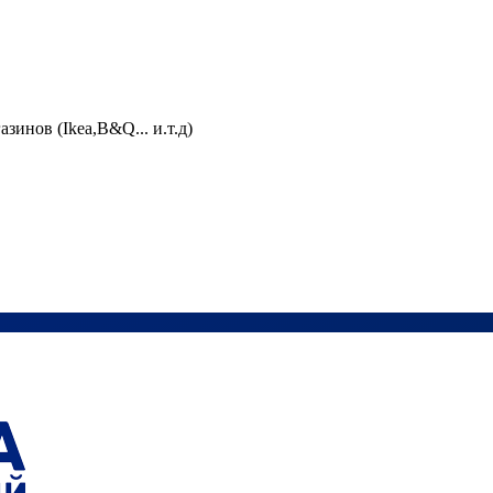
зинов (Ikea,B&Q... и.т.д)