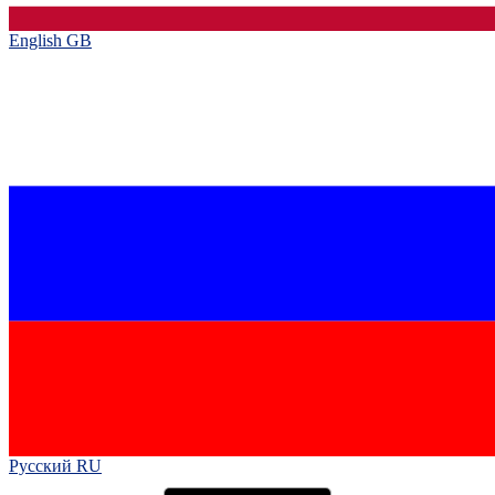
English GB‎
Русский RU‎