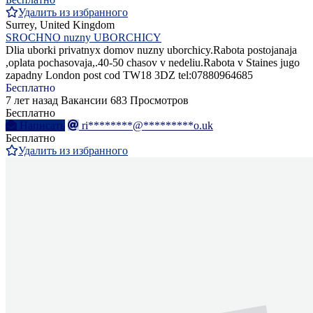
Удалить из избранного
Surrey, United Kingdom
SROCHNO nuzny UBORCHICY
Dlia uborki privatnyx domov nuzny uborchicy.Rabota postojanaja
,oplata pochasovaja,.40-50 chasov v nedeliu.Rabota v Staines jugo
zapadny London post cod TW18 3DZ tel:07880964685
Бесплатно
7 лет назад
Вакансии
683 Просмотров
Бесплатно
Написать
ri********@*********o.uk
Бесплатно
Удалить из избранного