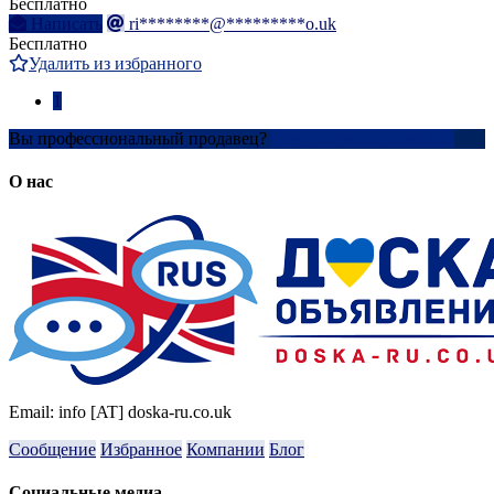
Бесплатно
Написать
ri********@*********o.uk
Бесплатно
Удалить из избранного
1
Вы профессиональный продавец?
Создать учетную запись
О нас
Email: info [AT] doska-ru.co.uk
Сообщение
Избранное
Компании
Блог
Социальные медиа