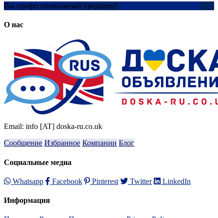
Вы профессиональный продавец?
Создать учетную запись
О нас
Email: info [AT] doska-ru.co.uk
Сообщение
Избранное
Компании
Блог
Социальные медиа
Whatsapp
Facebook
Pinterest
Twitter
LinkedIn
Информация